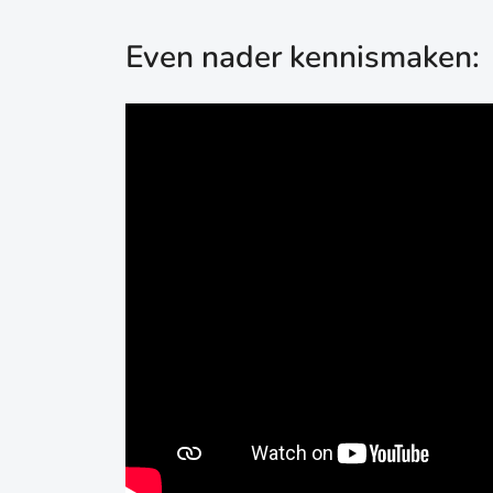
Even nader kennismaken:
pleging
am"