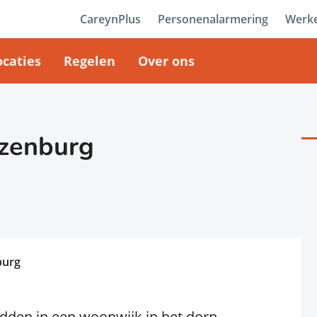
CareynPlus
Personenalarmering
Werke
ocaties
Regelen
Over ons
ozenburg
burg
dden in een woonwijk in het dorp