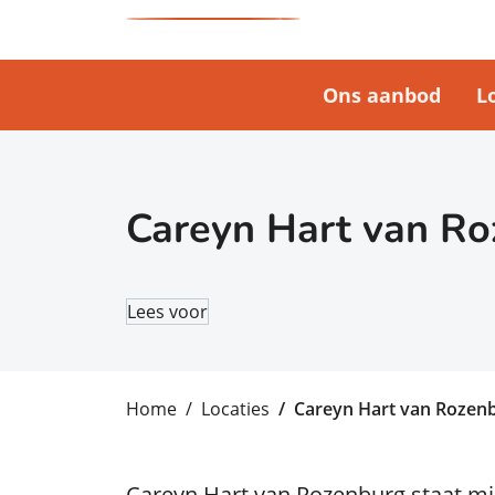
Ons aanbod
L
Careyn Hart van R
Lees voor
Home
Locaties
Careyn Hart van Rozen
Careyn Hart van Rozenburg staat mi