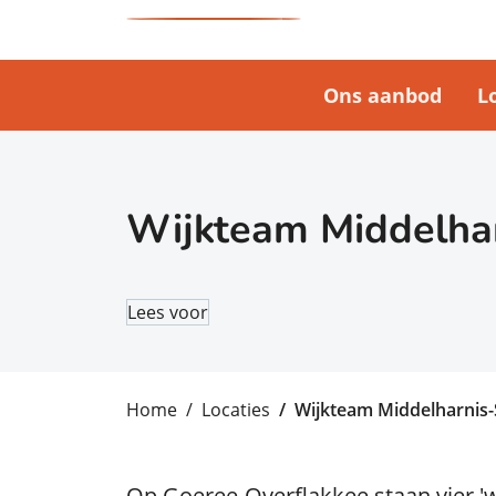
Ons aanbod
L
Wijkteam Middelha
Lees voor
Home
Locaties
Wijkteam Middelharnis
Op Goeree-Overflakkee staan vier '