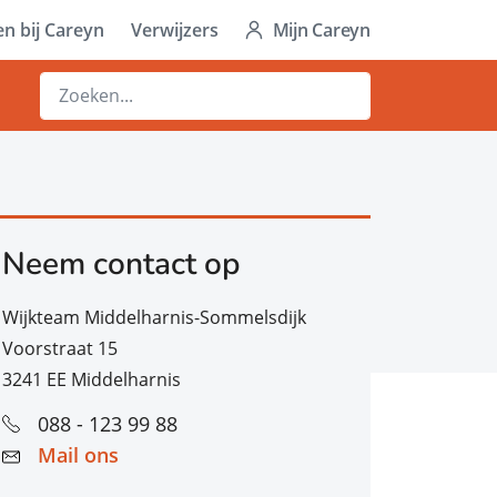
n bij Careyn
Verwijzers
Mijn Careyn
Neem contact op
Wijkteam Middelharnis-Sommelsdijk
Voorstraat 15
3241 EE Middelharnis
088 - 123 99 88
Mail ons