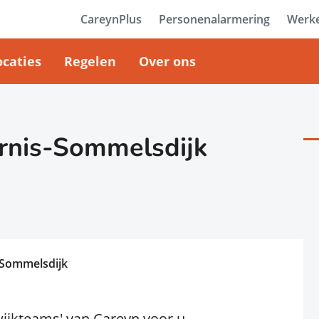
CareynPlus
Personenalarmering
Werke
ocaties
Regelen
Over ons
rnis-Sommelsdijk
-Sommelsdijk
wijkteams' van Careyn voor u