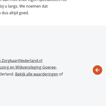
 bij u langs. We noemen dat
n dus altijd goed.
szorg en Wijkverpleging Goeree-
derland.
Bekijk alle waarderingen
of