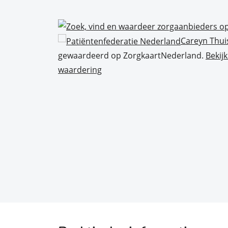
Careyn Thui
gewaardeerd op ZorgkaartNederland.
Bekij
waardering
s van
nsen."