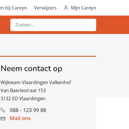
n bij Careyn
Verwijzers
Mijn Careyn
Neem contact op
Wijkteam Vlaardingen Valkenhof
Van Baerlestraat 153
3132 ED Vlaardingen
088 - 123 99 88
Mail ons