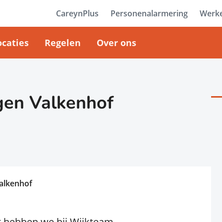
CareynPlus
Personenalarmering
Werke
ocaties
Regelen
Over ons
gen Valkenhof
alkenhof
at hebben we bij Wijkteam