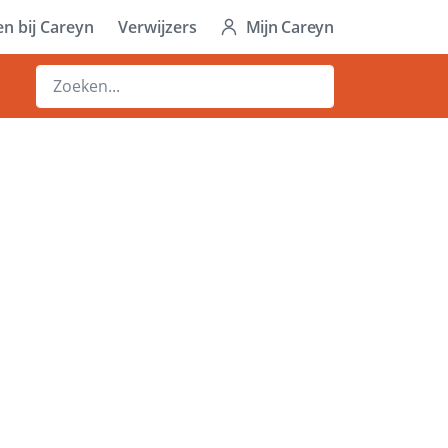
n bij Careyn
Verwijzers
Mijn Careyn