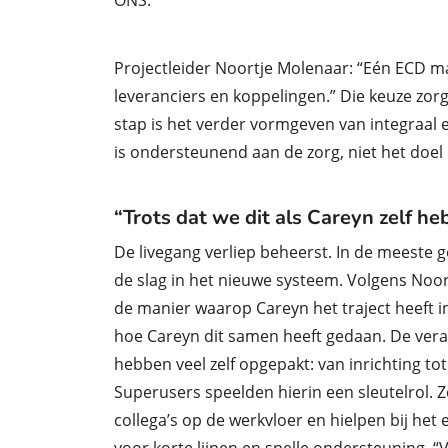
ONS.
Projectleider Noortje Molenaar: “Eén
ECD
ma
leveranciers en koppelingen.”
Die keuze zorg
stap is het verder vormgeven van integraal e
is ondersteunend aan de zorg, niet het doel
“Trots dat we dit als Careyn zelf h
De livegang verliep beheerst. In de meeste
de slag in het nieuwe systeem. Volgens Noo
de manier waarop Careyn het traject heeft in
hoe Careyn dit samen heeft gedaan. De veran
hebben veel zelf opgepakt: van inrichting t
Superusers speelden hierin een sleutelrol. 
collega’s op de werkvloer en hielpen bij he