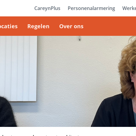
CareynPlus
Personenalarmering
Werke
ocaties
Regelen
Over ons