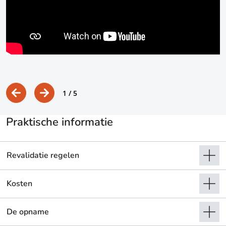
s
1
/ 5
Praktische informatie
Revalidatie regelen
Kosten
De opname