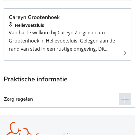
creativiteit en spellen. Een bekend verpleeghuis op
Voorne Putten waar de diverse doelgroepen samen
Careyn Grootenhoek
voor een fijne sfeer zorgen. Welkom!
Hellevoetsluis
Van harte welkom bij Careyn Zorgcentrum
Grootenhoek in Hellevoetsluis. Gelegen aan de
rand van stad in een rustige omgeving. Dit
verpleeghuis heeft plaats voor zo’n 100 bewoners
en kent dan ook een brede combinatie van
zorgvormen. De bewoners kunnen hier prettig
Praktische informatie
leven en trekken er regelmatig op uit voor leuke
groepsactiviteiten.
Zorg regelen