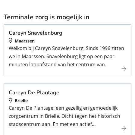
Terminale zorg is mogelijk in
Careyn Snavelenburg
Maarssen
Welkom bij Careyn Snavelenburg. Sinds 1996 zitten
we in Maarssen. Snavelenburg ligt op een paar
minuten loopafstand van het centrum van
Maarssen Dorp. Voor bezoek is dit dus ideaal. In
ons mooie gebouw zorgen we voor 44
psychogeriatrische en 44 lichamelijk
Careyn De Plantage
hulpbehoevenden ouderen.
Brielle
Careyn De Plantage: een gezellig en gemoedelijk
zorgcentrum in Brielle. Dicht tegen het historisch
stadscentrum aan. En met een actief
verenigingsleven op het gebied van muziek,